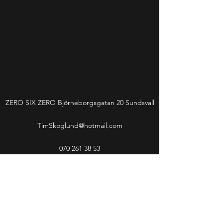
ZERO SIX ZERO Björneborgsgatan 20 Sundsvall
TimSkoglund@hotmail.com
070 261 38 53