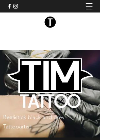
Tim tattoo
Realistick black and grey
Tattooartist